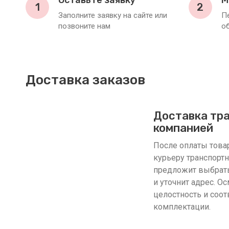
Оставьте заявку
М
1
2
Заполните заявку на сайте или
П
позвоните нам
о
Доставка заказов
Доставка тр
компанией
После оплаты товар
курьеру транспорт
предложит выбрать
и уточнит адрес. О
целостность и соот
комплектации.