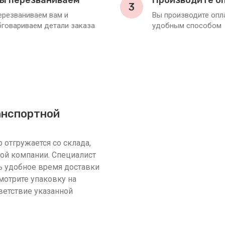
ы перезваниваем
Производите о
3
ерезваниваем вам и
Вы производите оп
бговариваем детали заказа
удобным способом
анспортной
 отгружается со склада,
ной компании. Специалист
 удобное время доставки
смотрите упаковку на
ветствие указанной