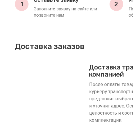
Оставьте заявку
М
1
2
Заполните заявку на сайте или
П
позвоните нам
о
Доставка заказов
Доставка тр
компанией
После оплаты товар
курьеру транспорт
предложит выбрать
и уточнит адрес. О
целостность и соот
комплектации.