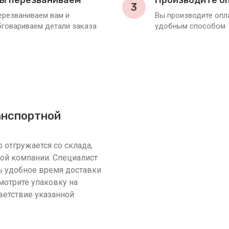
ы перезваниваем
Производите о
3
ерезваниваем вам и
Вы производите оп
бговариваем детали заказа
удобным способом
анспортной
 отгружается со склада,
ной компании. Специалист
 удобное время доставки
смотрите упаковку на
ветствие указанной